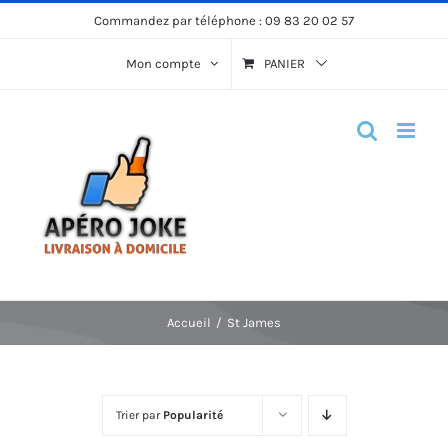
Passer
Commandez par téléphone :
09 83 20 02 57
au
Mon compte
PANIER
contenu
Accueil
St James
Trier par
Popularité