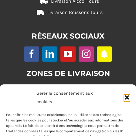
Livraison Alcool Tours
Livraison Boissons Tours
RÉSEAUX SOCIAUX
ZONES DE LIVRAISON
Zone 1 : (commande minimum 20€)
Gérer le consentement aux
Tours
cookies
Zone 2 : (commande minimum 30€)
Pour offrir les meilleures expériences, nous utilisons des technologies
telles que les cookies pour stocker et/ou accéder aux informations des
Joué-lès-Tours, Chambray-lès-Tours, La Riche, Saint-Cyr-sur-Loire,
appareils. Le fait de consentir à ces technologies nous permettra de
Saint-Pierre-des-Corps, Saint-Avertin
traiter des données telles que le comportement de navigation ou les ID