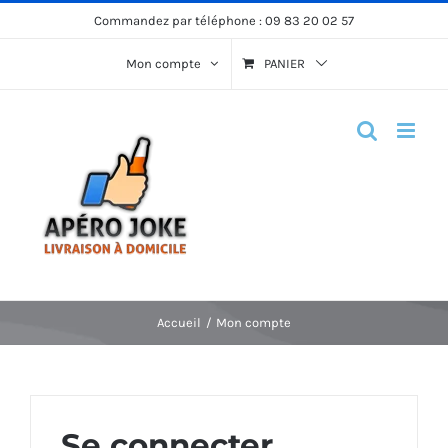
Passer
Commandez par téléphone :
09 83 20 02 57
au
Mon compte
PANIER
contenu
Accueil
Mon compte
Se connecter