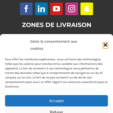
ZONES DE LIVRAISON
Zone 1 : (commande minimum 20€)
Gérer le consentement aux
Tours
cookies
Zone 2 : (commande minimum 30€)
Pour offrir les meilleures expériences, nous utilisons des technologies
telles que les cookies pour stocker et/ou accéder aux informations des
Joué-lès-Tours, Chambray-lès-Tours, La Riche, Saint-Cyr-sur-Loire,
appareils. Le fait de consentir à ces technologies nous permettra de
Saint-Pierre-des-Corps, Saint-Avertin
traiter des données telles que le comportement de navigation ou les ID
uniques sur ce site. Le fait de ne pas consentir ou de retirer son
consentement peut avoir un effet négatif sur certaines caractéristiques et
Zone 3 : (commande minimum 40€)
fonctions.
Fondettes
Accepter
Refuser