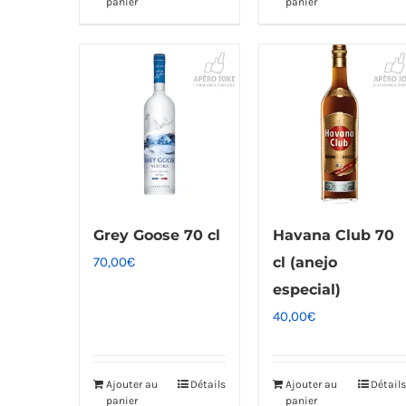
panier
panier
Grey Goose 70 cl
Havana Club 70
70,00
€
cl (anejo
especial)
40,00
€
Ajouter au
Détails
Ajouter au
Détails
panier
panier