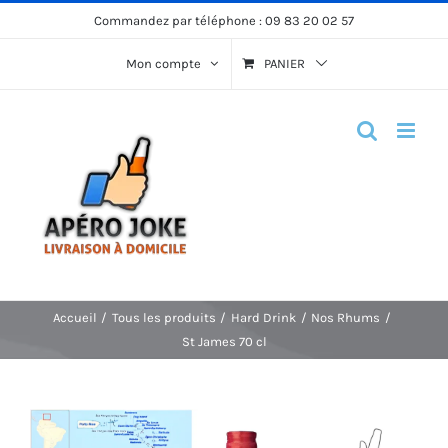
Passer
Commandez par téléphone :
09 83 20 02 57
au
Mon compte
PANIER
contenu
Accueil
Tous les produits
Hard Drink
Nos Rhums
St James 70 cl