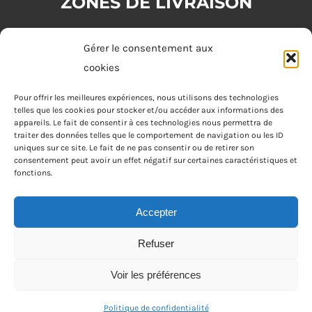
ZONES DE LIVRAISON
Zone 1 : (commande minimum 20€)
Gérer le consentement aux
Tours
cookies
Zone 2 : (commande minimum 30€)
Pour offrir les meilleures expériences, nous utilisons des technologies
telles que les cookies pour stocker et/ou accéder aux informations des
Joué-lès-Tours, Chambray-lès-Tours, La Riche, Saint-Cyr-sur-Loire,
appareils. Le fait de consentir à ces technologies nous permettra de
Saint-Pierre-des-Corps, Saint-Avertin
traiter des données telles que le comportement de navigation ou les ID
uniques sur ce site. Le fait de ne pas consentir ou de retirer son
consentement peut avoir un effet négatif sur certaines caractéristiques et
Zone 3 : (commande minimum 40€)
fonctions.
Fondettes
Accepter
Refuser
Apéro Joke Tours © Tous droits réservés • Réalisé par
Voir les préférences
Netcom Agency
Politique de confidentialité