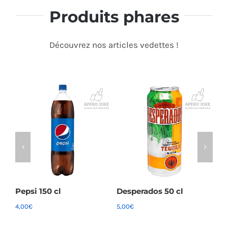
Produits phares
Découvrez nos articles vedettes !
Pepsi 150 cl
Desperados 50 cl
Ge
4,00
€
5,00
€
28
Ajouter au panier
Ajouter au panier