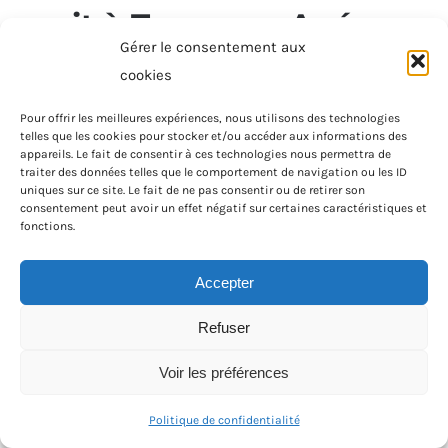
nuit à Tours par Apéro
Gérer le consentement aux
Joke
cookies
Les
boissons alcoolisées
sont indispensables pour
Pour offrir les meilleures expériences, nous utilisons des technologies
passer d’excellents moments avec vos proches. Le
telles que les cookies pour stocker et/ou accéder aux informations des
appareils. Le fait de consentir à ces technologies nous permettra de
manque d’alcool se trouve ainsi parmi les principaux
traiter des données telles que le comportement de navigation ou les ID
facteurs qui gâchent une soirée entre amis ! En effet,
uniques sur ce site. Le fait de ne pas consentir ou de retirer son
consentement peut avoir un effet négatif sur certaines caractéristiques et
sortir et mettre la fête en pause pour chercher de
fonctions.
l’alcool est à la fois ennuyeux et dangereux, notamment
si vous avez déjà commencé à boire.
Accepter
Vous avez envie d’une bonne dose d’alcool ou
Refuser
seulement d’apprécier un peu de chaleur en hiver ou
Voir les préférences
bien lors d’une soirée pluvieuse ? La solution idéale est
de
se faire livrer vos bouteilles préférées
, et avec
Politique de confidentialité
Apéro Joke c’est tellement une évidence que vous allez