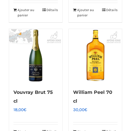
Ajouter au
Détails
Ajouter au
Détails
panier
panier
Vouvray Brut 75
William Peel 70
cl
cl
18,00
€
30,00
€