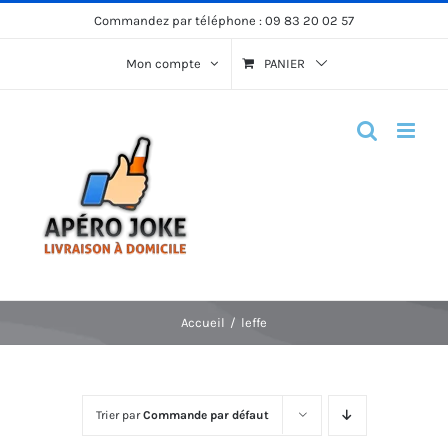
Passer
Commandez par téléphone :
09 83 20 02 57
au
Mon compte
PANIER
contenu
Accueil
leffe
Trier par
Commande par défaut