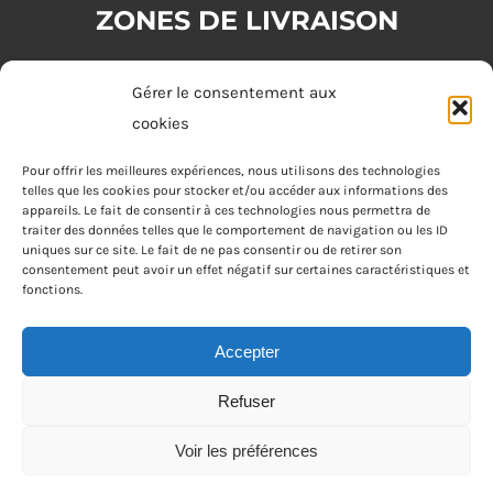
ZONES DE LIVRAISON
Zone 1 : (commande minimum 20€)
Gérer le consentement aux
Tours
cookies
Zone 2 : (commande minimum 30€)
Pour offrir les meilleures expériences, nous utilisons des technologies
telles que les cookies pour stocker et/ou accéder aux informations des
Joué-lès-Tours, Chambray-lès-Tours, La Riche, Saint-Cyr-sur-Loire,
appareils. Le fait de consentir à ces technologies nous permettra de
Saint-Pierre-des-Corps, Saint-Avertin
traiter des données telles que le comportement de navigation ou les ID
uniques sur ce site. Le fait de ne pas consentir ou de retirer son
consentement peut avoir un effet négatif sur certaines caractéristiques et
Zone 3 : (commande minimum 40€)
fonctions.
Fondettes
Accepter
Refuser
Apéro Joke Tours © Tous droits réservés • Réalisé par
Voir les préférences
Netcom Agency