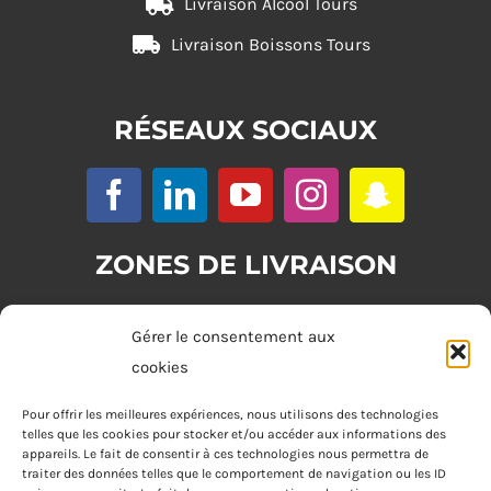
Livraison Alcool Tours
Livraison Boissons Tours
RÉSEAUX SOCIAUX
ZONES DE LIVRAISON
Zone 1 : (commande minimum 20€)
Gérer le consentement aux
Tours
cookies
Zone 2 : (commande minimum 30€)
Pour offrir les meilleures expériences, nous utilisons des technologies
telles que les cookies pour stocker et/ou accéder aux informations des
Joué-lès-Tours, Chambray-lès-Tours, La Riche, Saint-Cyr-sur-Loire,
appareils. Le fait de consentir à ces technologies nous permettra de
Saint-Pierre-des-Corps, Saint-Avertin
traiter des données telles que le comportement de navigation ou les ID