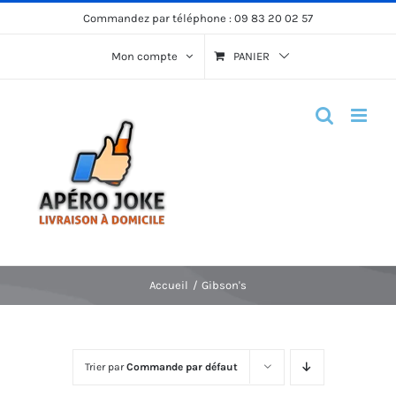
Passer
Commandez par téléphone :
09 83 20 02 57
au
Mon compte
PANIER
contenu
Accueil
Gibson's
Trier par
Commande par défaut