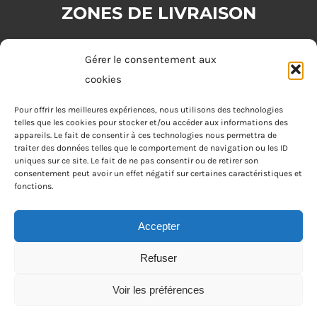
ZONES DE LIVRAISON
Zone 1 : (commande minimum 20€)
Gérer le consentement aux
Tours
cookies
Zone 2 : (commande minimum 30€)
Pour offrir les meilleures expériences, nous utilisons des technologies
telles que les cookies pour stocker et/ou accéder aux informations des
Joué-lès-Tours, Chambray-lès-Tours, La Riche, Saint-Cyr-sur-Loire,
appareils. Le fait de consentir à ces technologies nous permettra de
Saint-Pierre-des-Corps, Saint-Avertin
traiter des données telles que le comportement de navigation ou les ID
uniques sur ce site. Le fait de ne pas consentir ou de retirer son
consentement peut avoir un effet négatif sur certaines caractéristiques et
Zone 3 : (commande minimum 40€)
fonctions.
Fondettes
Accepter
Refuser
Apéro Joke Tours © Tous droits réservés • Réalisé par
Voir les préférences
Netcom Agency