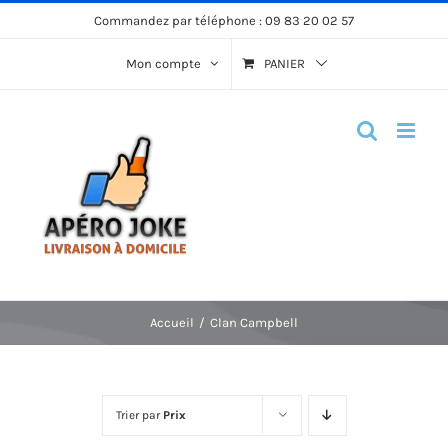
Passer
Commandez par téléphone :
09 83 20 02 57
au
Mon compte
PANIER
contenu
Accueil
Clan Campbell
Trier par
Prix