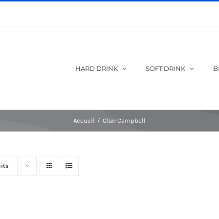
HARD DRINK
SOFT DRINK
B
Accueil
Clan Campbell
its