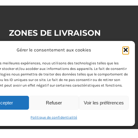
ZONES DE LIVRAISON
Gérer le consentement aux cookies
Zone 1 : (commande minimum 20€)
les meilleures expériences, nous utilisons des technologies telles que les
Tours
 stocker et/ou accéder aux informations des appareils. Le fait de consentir
logies nous permettra de traiter des données telles que le comportement de
Zone 2 : (commande minimum 30€)
u les ID uniques sur ce site. Le fait de ne pas consentir ou de retirer son
 peut avoir un effet négatif sur certaines caractéristiques et fonctions.
Joué-lès-Tours, Chambray-lès-Tours, La Riche, Saint-
Cyr-sur-Loire, Saint-Pierre-des-Corps, Saint-Avertin
cepter
Refuser
Voir les préférences
Zone 3 : (commande minimum 40€)
Fondettes
Politique de confidentialité