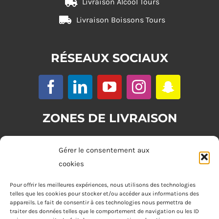
Livraison Alcool Tours
Livraison Boissons Tours
RÉSEAUX SOCIAUX
ZONES DE LIVRAISON
Zone 1 : (commande minimum 20€)
Gérer le consentement aux
Tours
cookies
Zone 2 : (commande minimum 30€)
Pour offrir les meilleures expériences, nous utilisons des technologies
telles que les cookies pour stocker et/ou accéder aux informations des
Joué-lès-Tours, Chambray-lès-Tours, La Riche, Saint-Cyr-sur-Loire,
appareils. Le fait de consentir à ces technologies nous permettra de
Saint-Pierre-des-Corps, Saint-Avertin
traiter des données telles que le comportement de navigation ou les ID