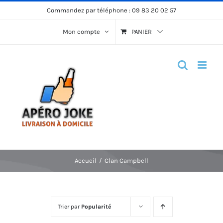
Passer
Commandez par téléphone :
09 83 20 02 57
au
Mon compte
PANIER
contenu
Accueil
Clan Campbell
Trier par
Popularité