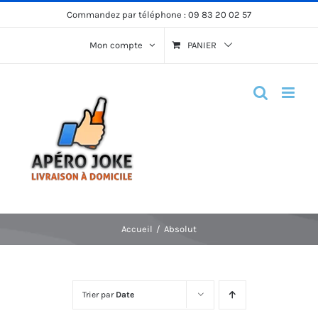
Passer
Commandez par téléphone :
09 83 20 02 57
au
Mon compte
PANIER
contenu
Accueil
Absolut
Trier par
Date