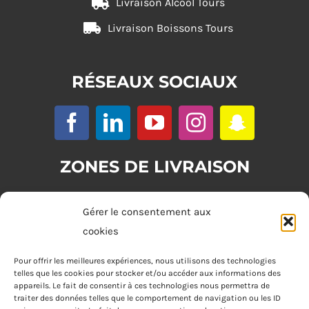
Livraison Alcool Tours
Livraison Boissons Tours
RÉSEAUX SOCIAUX
ZONES DE LIVRAISON
Zone 1 : (commande minimum 20€)
Gérer le consentement aux
Tours
cookies
Zone 2 : (commande minimum 30€)
Pour offrir les meilleures expériences, nous utilisons des technologies
telles que les cookies pour stocker et/ou accéder aux informations des
Joué-lès-Tours, Chambray-lès-Tours, La Riche, Saint-Cyr-sur-Loire,
appareils. Le fait de consentir à ces technologies nous permettra de
Saint-Pierre-des-Corps, Saint-Avertin
traiter des données telles que le comportement de navigation ou les ID