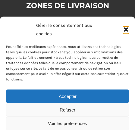
ZONES DE LIVRAISON
Zone 1 : (commande minimum 20€)
Gérer le consentement aux
Tours
cookies
Zone 2 : (commande minimum 30€)
Pour offrir les meilleures expériences, nous utilisons des technologies
telles que les cookies pour stocker et/ou accéder aux informations des
Joué-lès-Tours, Chambray-lès-Tours, La Riche, Saint-Cyr-sur-Loire,
appareils. Le fait de consentir à ces technologies nous permettra de
Saint-Pierre-des-Corps, Saint-Avertin
traiter des données telles que le comportement de navigation ou les ID
uniques sur ce site. Le fait de ne pas consentir ou de retirer son
consentement peut avoir un effet négatif sur certaines caractéristiques et
Zone 3 : (commande minimum 40€)
fonctions.
Fondettes
Accepter
Refuser
Apéro Joke Tours © Tous droits réservés • Réalisé par
Voir les préférences
Netcom Agency