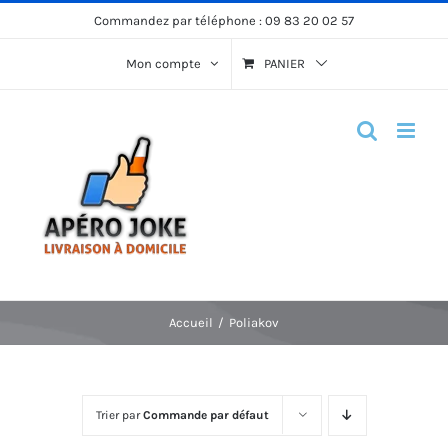
Passer
Commandez par téléphone :
09 83 20 02 57
au
Mon compte
PANIER
contenu
Accueil
Poliakov
Trier par
Commande par défaut