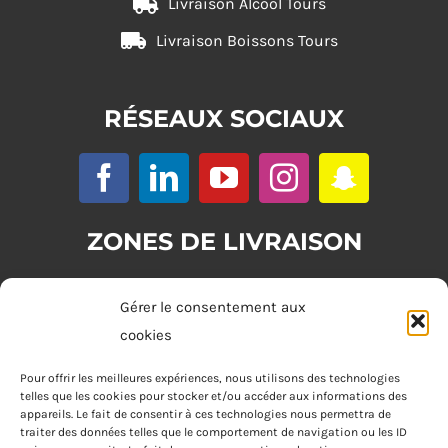
Livraison Alcool Tours
Livraison Boissons Tours
RÉSEAUX SOCIAUX
ZONES DE LIVRAISON
Zone 1 : (commande minimum 20€)
Gérer le consentement aux
Tours
cookies
Zone 2 : (commande minimum 30€)
Pour offrir les meilleures expériences, nous utilisons des technologies
telles que les cookies pour stocker et/ou accéder aux informations des
Joué-lès-Tours, Chambray-lès-Tours, La Riche, Saint-Cyr-sur-Loire,
appareils. Le fait de consentir à ces technologies nous permettra de
Saint-Pierre-des-Corps, Saint-Avertin
traiter des données telles que le comportement de navigation ou les ID