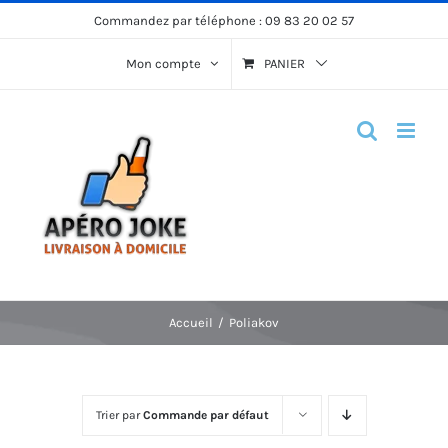
Passer
Commandez par téléphone :
09 83 20 02 57
au
Mon compte
PANIER
contenu
Accueil
Poliakov
Trier par
Commande par défaut