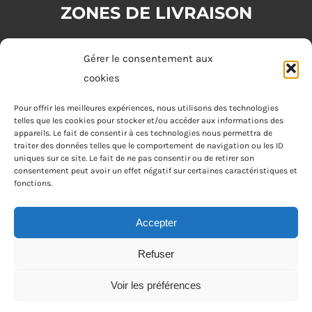
ZONES DE LIVRAISON
Zone 1 : (commande minimum 20€)
Gérer le consentement aux
Tours
cookies
Zone 2 : (commande minimum 30€)
Pour offrir les meilleures expériences, nous utilisons des technologies
telles que les cookies pour stocker et/ou accéder aux informations des
Joué-lès-Tours, Chambray-lès-Tours, La Riche, Saint-Cyr-sur-Loire,
appareils. Le fait de consentir à ces technologies nous permettra de
Saint-Pierre-des-Corps, Saint-Avertin
traiter des données telles que le comportement de navigation ou les ID
uniques sur ce site. Le fait de ne pas consentir ou de retirer son
consentement peut avoir un effet négatif sur certaines caractéristiques et
Zone 3 : (commande minimum 40€)
fonctions.
Fondettes
Accepter
Refuser
Apéro Joke Tours © Tous droits réservés • Réalisé par
Voir les préférences
Netcom Agency