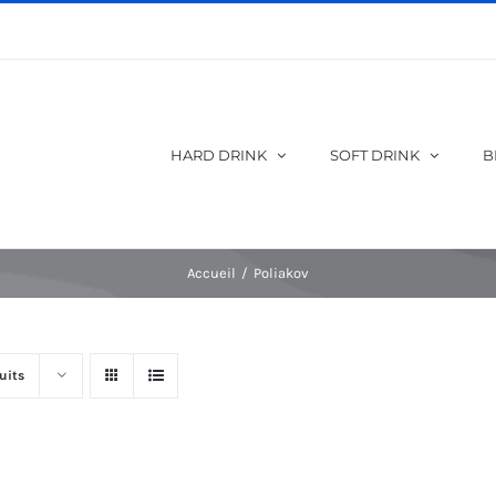
HARD DRINK
SOFT DRINK
B
Accueil
Poliakov
uits