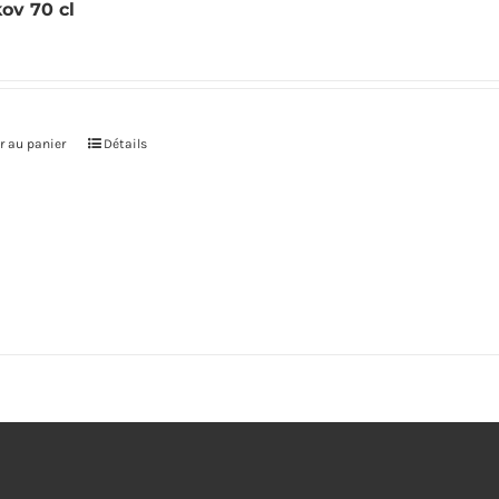
kov 70 cl
r au panier
Détails