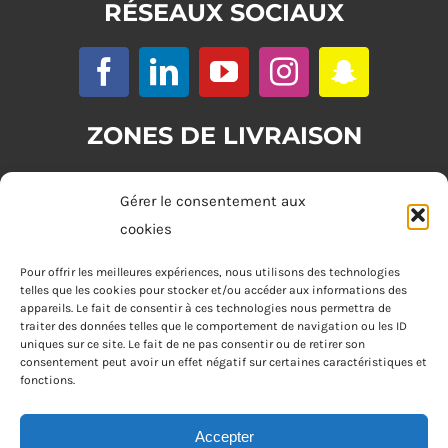
RÉSEAUX SOCIAUX
ZONES DE LIVRAISON
Zone 1 : (commande minimum 20€)
Gérer le consentement aux
Tours
cookies
Zone 2 : (commande minimum 30€)
Pour offrir les meilleures expériences, nous utilisons des technologies
telles que les cookies pour stocker et/ou accéder aux informations des
Joué-lès-Tours, Chambray-lès-Tours, La Riche, Saint-Cyr-sur-Loire,
appareils. Le fait de consentir à ces technologies nous permettra de
Saint-Pierre-des-Corps, Saint-Avertin
traiter des données telles que le comportement de navigation ou les ID
uniques sur ce site. Le fait de ne pas consentir ou de retirer son
consentement peut avoir un effet négatif sur certaines caractéristiques et
Zone 3 : (commande minimum 40€)
fonctions.
Fondettes
Accepter