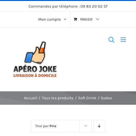
Passer
Commandez par téléphone :
09 83 20 02 57
au
Mon compte
PANIER
contenu
Accueil
Tous les produits
Soft Drink
Sodas
Trier par
Prix