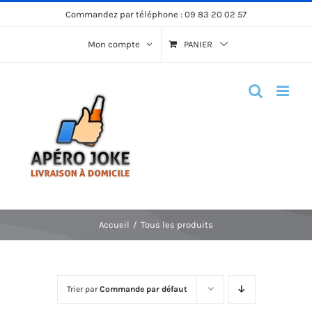
Passer
Commandez par téléphone :
09 83 20 02 57
au
Mon compte
PANIER
contenu
Accueil
Tous les produits
Trier par
Commande par défaut